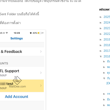
ามจากบนมือถือ ให้เก็บข้อมูลไว้ที่อุปกรณ์ที่ใช้งาน จะไม่ได้
คลังบทค
nt Folder บนมือถือได้ดังนี้
►
202
►
202
ี่ต้องการตั้งค่า
►
202
►
202
►
201
►
201
►
201
▼
201
►
ธ
►
พ
►
ต
▼
ก
[O
►
ก
►
ม
►
พ