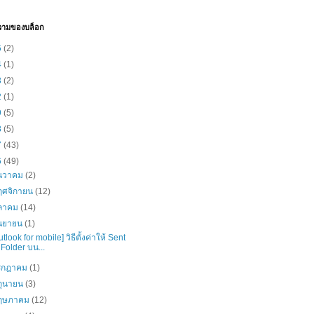
วามของบล็อก
5
(2)
4
(1)
3
(2)
2
(1)
9
(5)
8
(5)
7
(43)
6
(49)
ันวาคม
(2)
ฤศจิกายน
(12)
ุลาคม
(14)
ันยายน
(1)
utlook for mobile] วิธีตั้งค่าให้ Sent
Folder บน...
รกฎาคม
(1)
ิถุนายน
(3)
ฤษภาคม
(12)