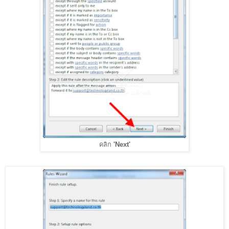
คลิก
'Next'