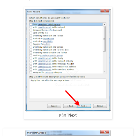
คลิก
'Next'