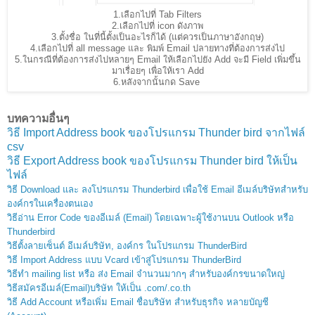
1.เลือกไปที่ Tab Filters
2.เลือกไปที่ icon ดังภาพ
3.ตั้งชื่อ ในที่นี้ตั้งเป็นอะไรก็ได้ (แต่ควรเป็นภาษาอังกฤษ)
4.เลือกไปที่ all message และ พิมพ์ Email ปลายทางที่ต้องการส่งไป
5.ในกรณีที่ต้องการส่งไปหลายๆ Email ให้เลือกไปยัง Add จะมี Field เพิ่มขึ้น
มาเรื่อยๆ เพื่อให้เรา Add
6.หลังจากนั้นกด Save
บทความอื่นๆ
วิธี Import Address book ของโปรแกรม Thunder bird จากไฟล์
csv
วิธี Export Address book ของโปรแกรม Thunder bird ให้เป็น
ไฟล์
วิธี Download และ ลงโปรแกรม Thunderbird เพื่อใช้ Email อีเมล์บริษัทสำหรับ
องค์กรในเครื่องตนเอง
วิธีอ่าน Error Code ของอีเมล์ (Email) โดยเฉพาะผู้ใช้งานบน Outlook หรือ
Thunderbird
วิธีตั้งลายเซ็นต์ อีเมล์บริษัท, องค์กร ในโปรแกรม ThunderBird
วิธี Import Address แบบ Vcard เข้าสู่โปรแกรม ThunderBird
วิธีทำ mailing list หรือ ส่ง Email จำนวนมากๆ สำหรับองค์กรขนาดใหญ่
วิธีสมัครอีเมล์(Email)บริษัท ให้เป็น .com/.co.th
วิธี Add Account หรือเพิ่ม Email ชื่อบริษัท สำหรับธุรกิจ หลายบัญชี