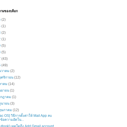
วามของบล็อก
5
(2)
4
(1)
3
(2)
2
(1)
9
(5)
8
(5)
7
(43)
6
(49)
ันวาคม
(2)
ฤศจิกายน
(12)
ุลาคม
(14)
ันยายน
(1)
รกฎาคม
(1)
ิถุนายน
(3)
ฤษภาคม
(12)
ac OS] วิธีการตั้งค่าให้ Mail App ลบ
ข้อความอัตโน...
utlook] เหตุใดถึง Add Gmail account