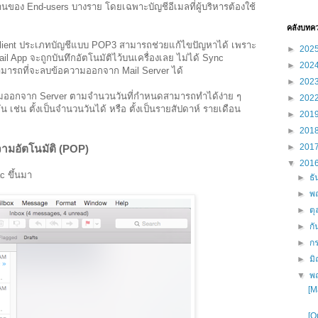
นของ End-users บางราย โดยเฉพาะบัญชีอีเมลที่ผู้บริหารต้องใช้
คลังบทค
lient ประเภทบัญชีแบบ POP3 สามารถช่วยแก้ไขปัญหาได้ เพราะ
►
202
il App จะถูกบันทึกอัตโนมัติไว้บนเครื่องเลย ไม่ได้ Sync
►
202
สามารถที่จะลบข้อความออกจาก Mail Server ได้
►
202
วามออกจาก Server ตามจำนวนวันที่กำหนดสามารถทำได้ง่าย ๆ
►
202
 เช่น ตั้งเป็นจำนวนวันได้ หรือ ตั้งเป็นรายสัปดาห์ รายเดือน
►
201
►
201
►
201
ความอัตโนมัติ (POP)
▼
201
c ขึ้นมา
►
ธ
►
พ
►
ต
►
ก
►
ก
►
ม
▼
พ
[M
[O