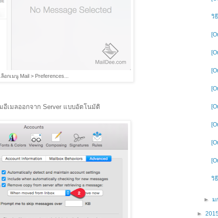
วิ
[O
[O
[O
เลือกเมนู Mail > Preferences...
[O
[O
วามอีเมลออกจาก Server แบบอัตโนมัติ
[O
[O
[O
วิ
►
ม
►
201