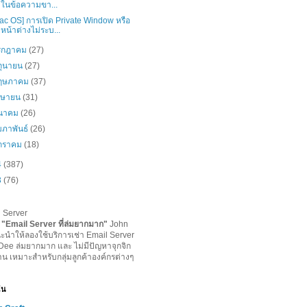
ในข้อความขา...
ac OS] การเปิด Private Window หรือ
หน้าต่างไม่ระบ...
รกฎาคม
(27)
ิถุนายน
(27)
ฤษภาคม
(37)
มษายน
(31)
ีนาคม
(26)
มภาพันธ์
(26)
กราคม
(18)
4
(387)
3
(76)
l Server
-
"
Email Server ที่ล่มยากมาก
"
John
ะนำให้ลองใช้บริการเช่า Email Server
lDee ล่มยากมาก และ ไม่มีปัญหาจุกจิก
าน เหมาะสำหรับกลุ่มลูกค้าองค์กรต่างๆ
ฉัน