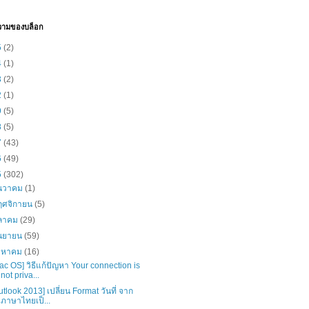
วามของบล็อก
5
(2)
4
(1)
3
(2)
2
(1)
9
(5)
8
(5)
7
(43)
6
(49)
5
(302)
ันวาคม
(1)
ฤศจิกายน
(5)
ุลาคม
(29)
ันยายน
(59)
ิงหาคม
(16)
ac OS] วิธีแก้ปัญหา Your connection is
not priva...
utlook 2013] เปลี่ยน Format วันที่ จาก
ภาษาไทยเป็...