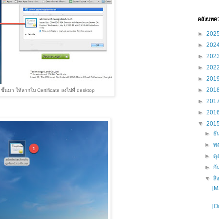
คลังบทค
►
202
►
202
►
202
►
202
►
201
►
201
ขึ้นมา ให้ลากใบ Certificate ลงไปที่ desktop
►
201
►
201
▼
201
►
ธ
►
พ
►
ต
►
ก
▼
ส
[M
[O