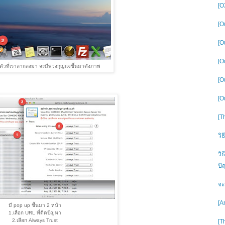
[O
[O
[O
[O
 ตัวที่เราลากลงมา จะมีพวงกุญแจขึ้นมาดังภาพ
[O
[O
[T
วิ
วิ
ปั
จะ
[A
มี pop up ขึ้นมา 2 หน้า
1.เลือก URL ที่ติดปัญหา
2.เลือก Always Trust
[T