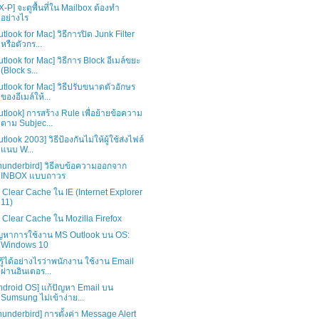
X-P] จะดูพื้นที่ใน Mailbox ต้องทำ
อย่างไร
utlook for Mac] วิธีการปิด Junk Filter
หรือตัวกร...
utlook for Mac] วิธีการ Block อีเมล์ขยะ
(Block s...
utlook for Mac] วิธีปรับขนาดตัวอักษร
ของอีเมล์ให้...
utlook] การสร้าง Rule เพื่อย้ายข้อความ
ตาม Subjec...
utlook 2003] วิธีป้องกันไม่ให้ผู้ใช้ส่งไฟล์
แนบ W...
hunderbird] วิธีลบข้อความออกจาก
INBOX แบบถาวร
ธี Clear Cache ใน IE (Internet Explorer
11)
ธี Clear Cache ใน Mozilla Firefox
ญหาการใช้งาน MS Outlook บน OS:
Windows 10
รู้ได้อย่างไรว่าพนักงาน ใช้งาน Email
ผ่านอินเตอร...
ndroid OS] แก้ปัญหา Email บน
Sumsung ไม่เข้าง่าย...
hunderbird] การตั้งค่า Message Alert