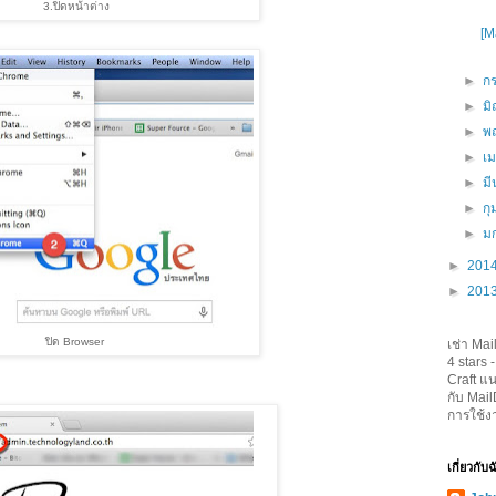
3.ปิดหน้าต่าง
[M
►
ก
►
ม
►
พ
►
เ
►
ม
►
กุ
►
ม
►
201
►
201
ปิด Browser
เช่า Mai
4
stars 
Craft
แน
กับ Mai
การใช้ง
เกี่ยวกับ