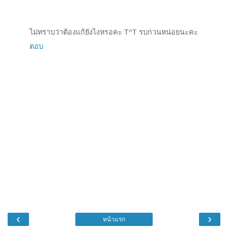
ไม่ทราบว่าต้องแก้ยังไงหรอคะ T^T รบกวนหน่อยนะคะ
ตอบ
‹
›
หน้าแรก