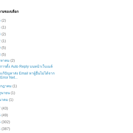
วามของบล็อก
5
(2)
4
(1)
3
(2)
2
(1)
9
(5)
8
(5)
ิงหาคม
(2)
ธีการตั้ง Auto Reply บนหน้าเว็บเมล์
ธีแก้ปัญหาส่ง Email หาผู้อื่นไม่ได้จาก
Error Net...
รกฎาคม
(1)
ิถุนายน
(1)
ีนาคม
(1)
7
(43)
6
(49)
5
(302)
4
(387)