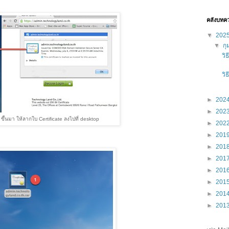
คลังบทค
▼
202
▼
กุ
วิ
วิ
►
202
►
202
ขึ้นมา ให้ลากใบ Certificate ลงไปที่ desktop
►
202
►
201
►
201
►
201
►
201
►
201
►
201
►
201