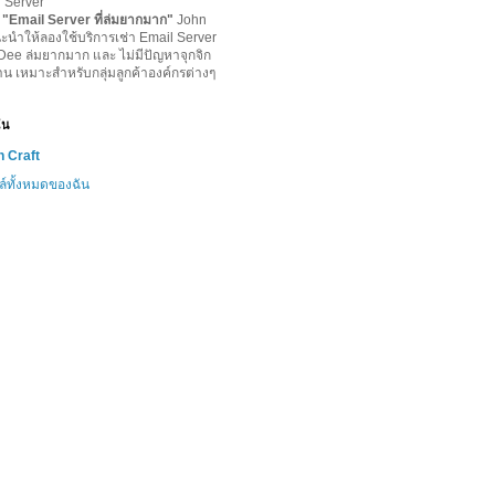
l Server
-
"
Email Server ที่ล่มยากมาก
"
John
ะนำให้ลองใช้บริการเช่า Email Server
lDee ล่มยากมาก และ ไม่มีปัญหาจุกจิก
าน เหมาะสำหรับกลุ่มลูกค้าองค์กรต่างๆ
ฉัน
 Craft
ล์ทั้งหมดของฉัน