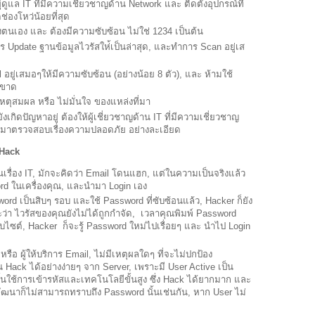
ูแล IT ที่มีความเชี่ยวชาญด้าน Network และ ติดตั้งอุปกรณ์ที่
ดช่องโหว่น้อยที่สุด
องตนเอง และ ต้องมีความซับซ้อน ไม่ใช่ 1234 เป็นต้น
ร Update ฐานข้อมูลไวรัสให่้เป็นล่าสุด, และทำการ Scan อยู่เส
อยู่เสมอๆให้มีความซับซ้อน (อย่างน้อย 8 ตัว), และ ห้ามใช้
ดขาด
เหตุสมผล หรือ ไม่มั่นใจ ของแหล่งที่มา
เกิดปัญหาอยู่ ต้องให้ผู้เชี่ยวชาญด้าน IT ที่มีความเชี่ยวชาญ
ข้ามาตรวจสอบเรื่องความปลอดภัย อย่างละเอียด
 Hack
นเรื่อง IT, มักจะคิดว่า Email โดนแฮก, แต่ในความเป็นจริงแล้ว
d ในเครื่องคุณ, และนำมา Login เอง
d เป็นสิบๆ รอบ และใช้ Password ที่ซับซ้อนแล้ว, Hacker ก็ยัง
ะว่า ไวรัสของคุณยังไม่ได้ถูกกำจัด, เวลาคุณพิมพ์ Password
็บไซต์, Hacker ก็จะรู้ Password ใหม่ไปเรื่อยๆ และ นำไป Login
หรือ ผู้ให้บริการ Email, ไม่มีเหตุผลใดๆ ที่จะไม่ปกป้อง
 Hack ได้อย่างง่ายๆ จาก Server, เพราะมี User Active เป็น
้นใช้การเข้ารหัสและเทคโนโลยีขั้นสูง ซึ่ง Hack ได้ยากมาก และ
พัฒนาก็ไม่สามารถทราบถึง Password นั้นเช่นกัน, หาก User ไม่