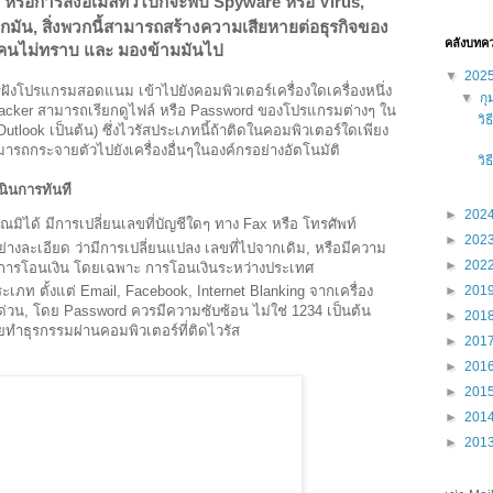
หรือการส่งอีเมล์ทั่วไปก็จะพบ Spyware หรือ Virus,
ยกมัน, สิ่งพวกนี้สามารถสร้างความเสียหายต่อธุรกิจของ
คลังบทค
 คนไม่ทราบ และ มองข้ามมันไป
▼
202
ารฝังโปรแกรมสอดแนม
เข้าไปยังคอมพิวเตอร์เครื่องใดเครื่องหนึ่ง
▼
กุ
acker
สามารถเรียกดูไฟล์
หรือ
Password
ของโปรแกรมต่างๆ
ใน
วิ
utlook
เป็นต้น
)
ซึ่งไวรัสประเภทนี้ถ้าติดในคอมพิวเตอร์ใดเพียง
ารถกระจายตัวไปยังเครื่องอื่นๆในองค์กรอย่างอัตโนมัติ
วิ
นินการทันที
►
202
ณมิได้
มีการเปลี่ยนเลขที่บัญชีใดๆ ทาง Fax หรือ โทรศัพท์
►
202
ย่างละเอียด
ว่ามีการเปลี่ยนแปลง
เลขที่ไปจากเดิม
,
หรือมีความ
►
202
ำการโอนเงิน
โดยเฉพาะ
การโอนเงินระหว่างประเทศ
ระเภท
ตั้งแต่
Email, Facebook, Internet Blanking
จากเครื่อง
►
201
่งด่วน, โดย Password ควรมีความซับซ้อน ไม่ใช่ 1234 เป็นต้น
►
201
ยทำธุรกรรมผ่านคอมพิวเตอร์ที่ติดไวรัส
►
201
►
201
►
201
►
201
►
201