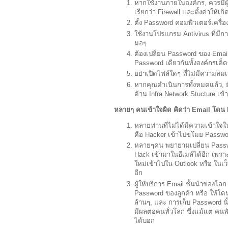
หากใช้งานภายในองค์กร, ควรมีผู้ด
เรียกว่า Firewall และตั้งค่าให้เกิ
ตั้ง Password คอมพิวเตอร์เครื่
ใช้งานโปรแกรม Antivirus ที่มีกา
มอๆ
ต้องเปลี่ยน Password ของ Email 
Password เดียวกันทั้งองค์กรเด็
อย่าเปิดไฟล์ใดๆ ที่ไม่มีความสม
หากคุณดำเนินการทั้งหมดแล้ว, ยัง
ด้าน Infra Network Stucture เ
หลายๆ คนเข้าใจผิด คิดว่า Email โดน
หลายท่านที่ไม่ได้มีความเข้าใจใ
คือ Hacker เข้าไปขโมย Passwor
หลายๆคน พยายามเปลี่ยน Passwor
Hack เข้ามาในอีเมล์ได้อีก เพรา
ใหม่เข้าไปใน Outlook หรือ ในเว
อีก
ผู้ให้บริการ Email ชั้นนำของโลก 
Password ของลูกค้า หรือ ให้โดน
ล้านๆ, และ การเก็บ Password นั
มีผลต่อคนทั่วโลก ซึ่งแม้แต่ คน
ได้บอก