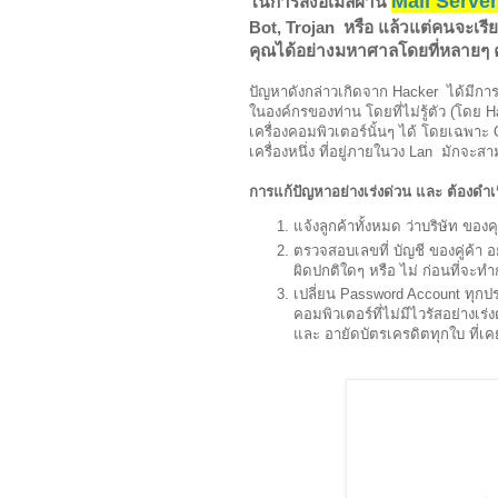
Mail Server
ในการส่งอีเมล์ผ่าน
Bot, Trojan หรือ แล้วแต่คนจะเรี
คุณได้อย่างมหาศาลโดยที่หลายๆ
ปัญหาดังกล่าวเกิดจาก
Hacker
ได้มีก
ในองค์กรของท่าน
โดยที่ไม่รู้ตัว
(
โดย
H
เครื่องคอมพิวเตอร์นั้นๆ
ได้
โดยเฉพาะ
O
เครื่องหนึ่ง
ที่อยู่ภายในวง
Lan
มักจะสาม
การแก้ปัญหาอย่างเร่งด่วน และ ต้องดำเ
แจ้งลูกค้าทั้งหมด
ว่าบริษัท
ของคุ
ตรวจสอบเลขที่
บัญชี
ของคู่ค้า
อ
ผิดปกติใดๆ
หรือ
ไม่
ก่อนที่จะท
เปลี่ยน
Password Account
ทุกป
คอมพิวเตอร์ที่ไม่มีไวรัสอย่างเร
และ อายัดบัตรเครดิตทุกใบ ที่เค