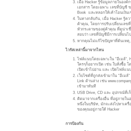
เมื่อ Hacker รู้ข้อมูลภายในองค
เอกสาร โดยเฉพาะ เลขที่บัญชี ขอ
Book และหลอกให้เค้าโอนเงินเข้า
ในทางกลับกัน, เมื่อ Hacker รู
ค้าคุณ, โดยการปรับเปลี่ยนเลขที่
หัวกระดาษของคู่ค้าคุณ ที่ดูน่า
สอบว่า เลขที่บัญชีมีการเปลี่ยนไป 
หากคุณไม่แก้ไขปัญหาที่ต้นเหตุ, 
ไวรัสเหล่านี้มาจากไหน
ไฟล์แนบโดยเฉพาะใน "อีเมล์", H
ใครๆก็อยากเปิด เช่น ใบสั่งซื้อ
เปิดเข้าไปอ่าน และ เปิดไฟล์แนบ
เว็บไซต์ที่ถูกส่งเข้ามาใน "อีเมล
Link ด้านล่าง เช่น www.company
เข้ามาทันที
USB Drive, CD และ อุปกรณ์ที่เก
ติดมาจากเครื่องอื่น ที่อยู่ภายใน
หนึ่งในบริษัท, มักจะส่งไปหาเครื่อ
ของคุณอยู่ภายใต้ Hacker
การป้องกัน