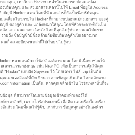
์กรของคุณ, เท่ากับว่า Hacker เหล่านั้นสามารถ ปลอมแปลง
งบริษัทคุณ และ ส่งเอกสารเหล่านี้ไปให้ Email ที่อยู่ใน Address
บัญชี Hacker แทน โดยที่หัวเอกสารก็ยังเป็นชื่อบริษัทคุณ
้ความเคลื่อนไหวภายใน Hacker ก็สามารถปลอมแปลงเอกสาร ของคู่
บัญชี ของคู่ค้า และ แกล้งส่งมาให้คุณ โดยที่หัวกระดาษก็ยังเป็น
เชื่อถือ และ คุณอาจจะโอนไปโดยที่คุณไม่รู้ตัว หากคุณไม่ตรวจ
รวมถึง ชื่อบัญชีก็มีชื่อคล้ายกับชื่อบริษัทคู่ค้าเป็นอย่างมาก
คุณก็จะเจอปัญหาเหล่านี้ไปเรื่อยๆ ไม่รู้จบ
acker หลายคนมักจะใช้ส่งอีเมล์มาหาคุณ โดยมีเนื้อหาชวนให้
 โดยเฉพาะภาษาอังกฤษ เช่น New PO เพื่อเป็นการกระตุ้นให้คุณ
ที่ "Hacker" แอบฝัง Spyware ไว้ โดยเฉพา ไฟล์ .zip เป็นต้น
์" คุณเคยเจออีเมล์ที่มักเขียนว่า อ่านข้อมูลเพิ่มเติม โดยคลิกตาม
.com/information เป็นต้น, หากคุณคลิกเข้าไป ไวรัสเหล่านั้นก็จะ
็บข้อมูล ที่สามารถโอนถ่ายข้อมูลเข้าคอมพิวเตอร์ได้
องค์กรมาอีกที, เพราะไวรัสประเภทนี้ เมื่อติด แค่เครื่องใดเครื่อง
งอื่นด้วย โดยที่คุณไม่รู้ตัว, เท่ากับว่า ข้อมูลทุกอย่างในองค์กร