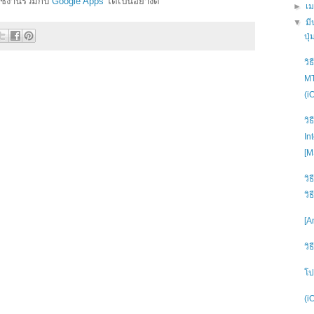
ใช้งานร่วมกับ
Google Apps
ได้เป็นอย่างดี
►
เ
▼
ม
ปุ
วิ
MT
(i
วิ
In
[M
วิ
วิธ
[A
วิ
โป
(i