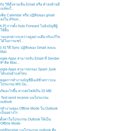
OS) วิธีตั้งลายเซ็น Email หรือ คำลงท้ายอี
เมล์ลงใ...
ธีเพิ่ม Calendar หรือ ปฎิทินของ gmail
ลงใน iPhon...
X-P] การตั้ง Auto Forward ไปยังบัญชีผู้
ใช้อื่น
ามแตกต่างระหว่างดูอย่างเดียวกับแก้ไข
ได้ในการแชร์...
S X] วิธี Sync ปฏิทินของ Gmail ลงบน
Mac
ogle Apps สามารถรับ Email ที่ Sender
IP ติด Blac...
ogle Apps สามารถกรอง Spam Junk
ได้แม่นยำแค่ไหน
ธีหยุดการทำงานบัญชีอีเมล์ชั่วคราวบน
โปรแกรม MS Ou...
เกิดอะไรขึ้น หากส่งไฟล์เกิน 20 MB
ธี Test send receive บนโปรแกรม
outlook
รทำงานของ Offline Mode ใน Outlook
เป็นอย่างไร
ธีตั้งค่าในโปรแกรม Outlook ให้เป็น
Offline Mode
nd/Receive บนโปรแกรม outlook คือ