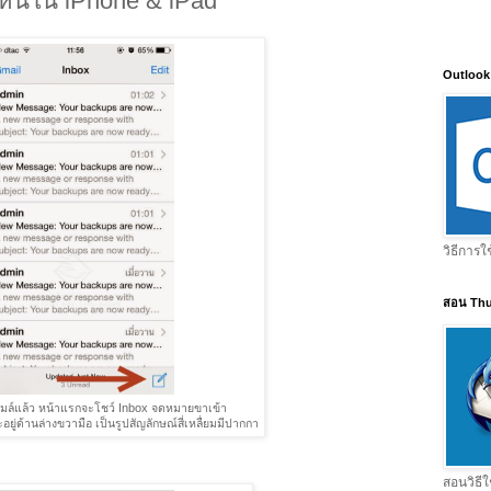
งไหนใน iPhone & iPad
Outlook
วิธีการใ
สอน Thu
ีเมล์แล้ว หน้าแรกจะโชว์ Inbox จดหมายขาเข้า
ะอยู่ด้านล่างขวามือ เป็นรูปสัญลักษณ์สี่เหลื่ยมมีปากกา
สอนวิธีใ