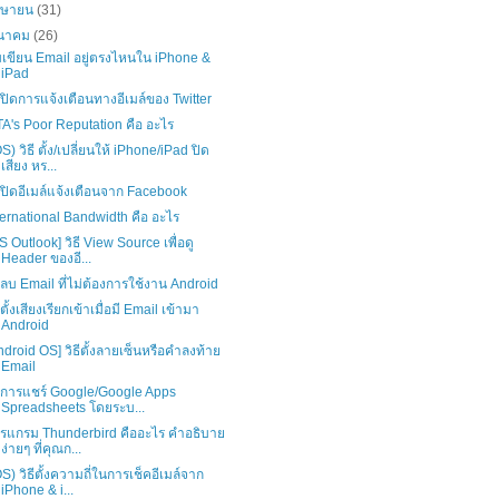
มษายน
(31)
ีนาคม
(26)
่มเขียน Email อยู่ตรงไหนใน iPhone &
iPad
ธีปิดการแจ้งเตือนทางอีเมล์ของ Twitter
A's Poor Reputation คือ อะไร
OS) วิธี ตั้ง/เปลี่ยนให้ iPhone/iPad ปิด
เสียง หร...
ธีปิดอีเมล์แจ้งเตือนจาก Facebook
ternational Bandwidth คือ อะไร
S Outlook] วิธี View Source เพื่อดู
Header ของอี...
ธีลบ Email ที่ไม่ต้องการใช้งาน Android
ีตั้งเสียงเรียกเข้าเมื่อมี Email เข้ามา
Android
ndroid OS] วิธีตั้งลายเซ็นหรือคำลงท้าย
Email
ธีการแชร์ Google/Google Apps
Spreadsheets โดยระบ...
รแกรม Thunderbird คืออะไร คำอธิบาย
ง่ายๆ ที่คุณก...
OS) วิธีตั้งความถี่ในการเช็คอีเมล์จาก
iPhone & i...