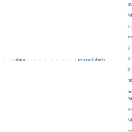
(i
วิ
[O
คว
[O
Go
หน้าแรก
บทความที่เก่ากว่า
Go
วิ
จะ
วิ
กา
วิ
Se