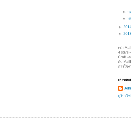
►
กุ
►
ม
►
201
►
201
เช่า Mai
4
stars 
Craft
แน
กับ Mai
การใช้ง
เกี่ยวกับ
John
ดูโปรไฟ