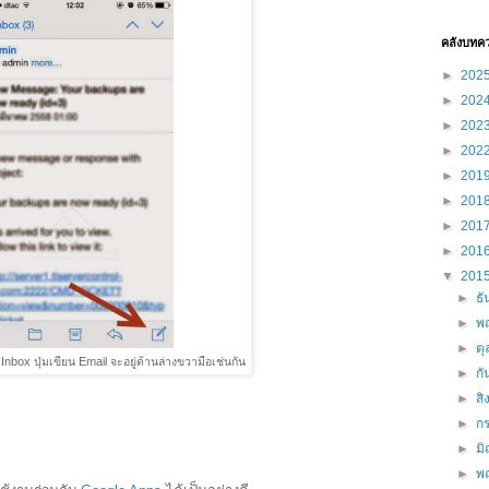
คลังบทค
►
202
►
202
►
202
►
202
►
201
►
201
►
201
►
201
▼
201
►
ธ
►
พ
►
ต
 Inbox ปุ่มเขียน Email จะอยู่ด้านล่างขวามือเช่นกัน
►
ก
►
ส
►
ก
►
ม
►
พ