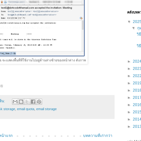
คลังบทค
▼
202
▼
กุ
วิ
วิ
a จะแสดงพื้นที่ที่ใช้งานไปอยู่ด้านล่างซ้ายของหน้าต่าง ดังภาพ
►
202
►
202
►
202
►
201
ทย
►
201
►
201
ห็น:
►
201
sk storage
,
email quota
,
email storage
►
201
►
201
►
201
หน้าแรก
บทความที่เก่ากว่า