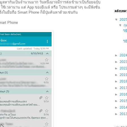
้อมูลหากันเป็นจำนวนมาก วันหนึ่งอาจมีการส่งเข้ามาเป็นร้อยฉบับ
 ใช้เวลานาน แต่ App ของอีเมล์ หรือ โปรแกรมต่างๆ จะมีฟังชั่น
คลังบทค
น ซึ่งในมือถือ Smart Phone ก็มีปุ่มค้นหาด้วยเช่นกัน
▼
202
Smart Phone
▼
กุ
วิ
วิ
►
202
►
202
►
202
►
201
►
201
►
201
►
201
►
201
►
201
►
201