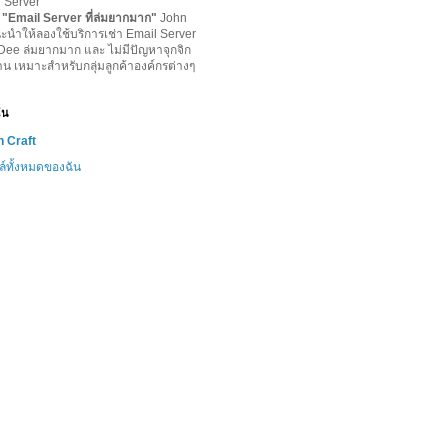
l Server
-
"
Email Server ที่ล่มยากมาก
"
John
ะนำให้ลองใช้บริการเช่า Email Server
lDee ล่มยากมาก และ ไม่มีปัญหาจุกจิก
าน เหมาะสำหรับกลุ่มลูกค้าองค์กรต่างๆ
ฉัน
 Craft
ล์ทั้งหมดของฉัน