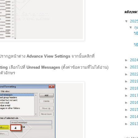
คลังบทค
▼
202
▼
กุ
วิ
วิ
ปรากฏหน้าต่าง
Advance View Settings
จากนั้นคลิกที่
►
202
tting
เลือกไปที่
Unread Messages
(ตั้งค่าข้อความที่ไม่ได้อ่าน)
►
202
ตัวอักษร
►
202
►
201
►
201
►
201
►
201
►
201
►
201
►
201