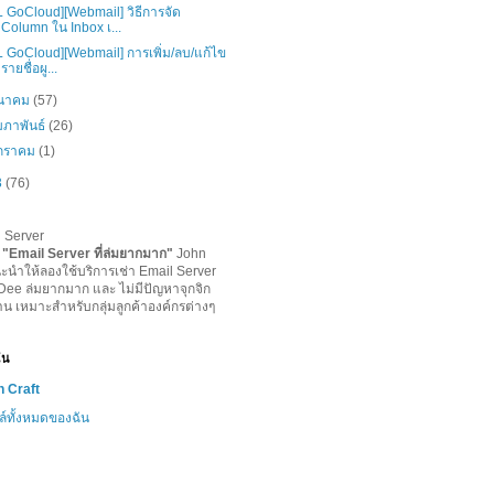
L GoCloud][Webmail] วิธีการจัด
Column ใน Inbox เ...
L GoCloud][Webmail] การเพิ่ม/ลบ/แก้ไข
รายชื่อผู...
ีนาคม
(57)
มภาพันธ์
(26)
กราคม
(1)
3
(76)
l Server
-
"
Email Server ที่ล่มยากมาก
"
John
ะนำให้ลองใช้บริการเช่า Email Server
lDee ล่มยากมาก และ ไม่มีปัญหาจุกจิก
าน เหมาะสำหรับกลุ่มลูกค้าองค์กรต่างๆ
ฉัน
 Craft
ล์ทั้งหมดของฉัน