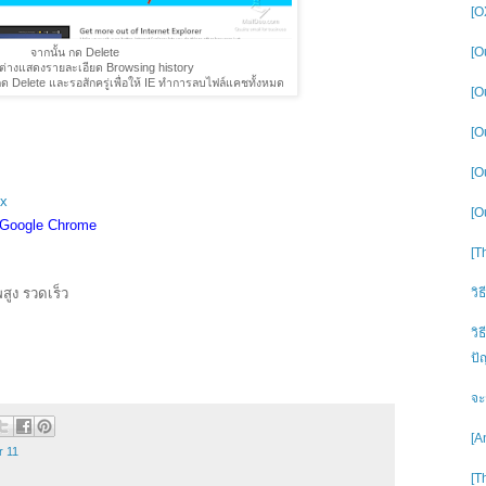
[O
[O
จากนั้น กด Delete
าต่างแสดงรายละเอียด Browsing history
น กด Delete และรอสักครู่เพื่อให้ IE ทำการลบไฟล์แคชทั้งหมด
[O
[O
[O
ox
[O
 Google Chrome
[T
วิ
สูง รวดเร็ว
วิ
ปั
จะ
[A
r 11
[T