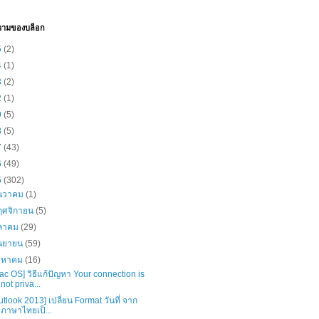
วามของบล็อก
5
(2)
4
(1)
3
(2)
2
(1)
9
(5)
8
(5)
7
(43)
6
(49)
5
(302)
ันวาคม
(1)
ฤศจิกายน
(5)
ุลาคม
(29)
ันยายน
(59)
ิงหาคม
(16)
ac OS] วิธีแก้ปัญหา Your connection is
not priva...
utlook 2013] เปลี่ยน Format วันที่ จาก
ภาษาไทยเป็...