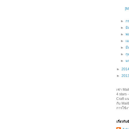
[M
►
ก
►
ม
►
พ
►
เ
►
ม
►
กุ
►
ม
►
201
►
201
เช่า Mai
4
stars 
Craft
แน
กับ Mai
การใช้ง
เกี่ยวกับ