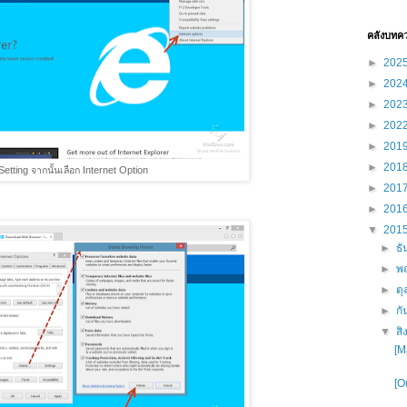
คลังบทค
►
202
►
202
►
202
►
202
►
201
►
201
Setting จากนั้นเลือก Internet Option
►
201
►
201
▼
201
►
ธ
►
พ
►
ต
►
ก
▼
ส
[M
[O