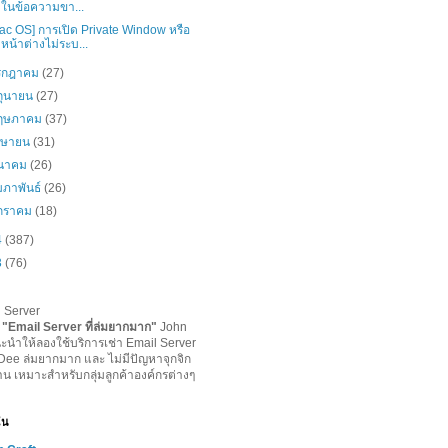
ในข้อความขา...
ac OS] การเปิด Private Window หรือ
หน้าต่างไม่ระบ...
รกฎาคม
(27)
ิถุนายน
(27)
ฤษภาคม
(37)
มษายน
(31)
ีนาคม
(26)
มภาพันธ์
(26)
กราคม
(18)
4
(387)
3
(76)
l Server
-
"
Email Server ที่ล่มยากมาก
"
John
ะนำให้ลองใช้บริการเช่า Email Server
lDee ล่มยากมาก และ ไม่มีปัญหาจุกจิก
าน เหมาะสำหรับกลุ่มลูกค้าองค์กรต่างๆ
ฉัน