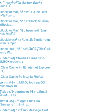
X-P] จะดูพื้นที่ใน Mailbox ต้องทำ
อย่างไร
utlook for Mac] วิธีการปิด Junk Filter
หรือตัวกร...
utlook for Mac] วิธีการ Block อีเมล์ขยะ
(Block s...
utlook for Mac] วิธีปรับขนาดตัวอักษร
ของอีเมล์ให้...
utlook] การสร้าง Rule เพื่อย้ายข้อความ
ตาม Subjec...
utlook 2003] วิธีป้องกันไม่ให้ผู้ใช้ส่งไฟล์
แนบ W...
hunderbird] วิธีลบข้อความออกจาก
INBOX แบบถาวร
ธี Clear Cache ใน IE (Internet Explorer
11)
ธี Clear Cache ใน Mozilla Firefox
ญหาการใช้งาน MS Outlook บน OS:
Windows 10
รู้ได้อย่างไรว่าพนักงาน ใช้งาน Email
ผ่านอินเตอร...
ndroid OS] แก้ปัญหา Email บน
Sumsung ไม่เข้าง่าย...
hunderbird] การตั้งค่า Message Alert