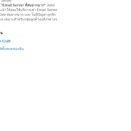
l Server
-
"
Email Server ที่ล่มยากมาก
"
John
ะนำให้ลองใช้บริการเช่า Email Server
lDee ล่มยากมาก และ ไม่มีปัญหาจุกจิก
าน เหมาะสำหรับกลุ่มลูกค้าองค์กรต่างๆ
ฉัน
 Craft
ล์ทั้งหมดของฉัน