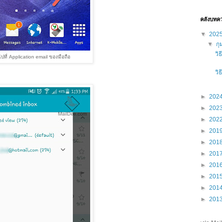
คลังบทค
▼
202
▼
กุ
วิ
ไปที่ Application email ของมือถือ
วิ
►
202
►
202
►
202
►
201
►
201
►
201
►
201
►
201
►
201
►
201