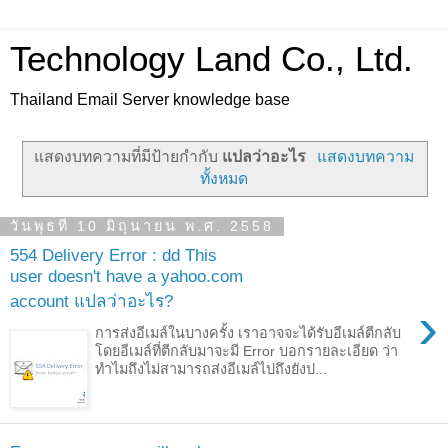
Technology Land Co., Ltd.
Thailand Email Server knowledge base
แสดงบทความที่มีป้ายกำกับ
แปลว่าอะไร
แสดงบทความ
ทั้งหมด
วันพุธที่ 10 มิถุนายน พ.ศ. 2558
554 Delivery Error : dd This
user doesn't have a yahoo.com
account แปลว่าอะไร?
›
การส่งอีเมล์ในบางครั้ง เราอาจจะได้รับอีเมล์ตีกลับ
โดยอีเมล์ที่ตีกลับมาจะมี Error บอกรายละเอียด ว่า
ทำไมถึงไม่สามารถส่งอีเมล์ไปถึงยังป...