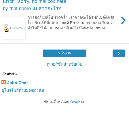
Error : sorry, no mailbox here
by that name แปลว่าอะไร?
›
การส่งอีเมล์ในบางครั้ง เราอาจจะได้รับอีเมล์ตีกลับ
โดยอีเมล์ที่ตีกลับมาจะมี Error บอกรายละเอียด ว่า
ทำไมถึงไม่สามารถส่งอีเมล์ไปถึงยังปลายทาง...
›
หน้าแรก
ดูเวอร์ชันสำหรับเว็บ
เกี่ยวกับฉัน
John Craft
ดูโปรไฟล์ทั้งหมดของฉัน
ขับเคลื่อนโดย
Blogger
.