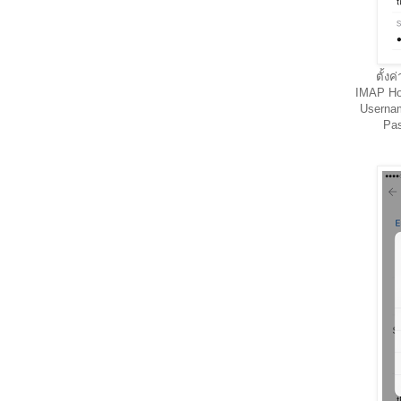
ตั้ง
IMAP Ho
Userna
Pas