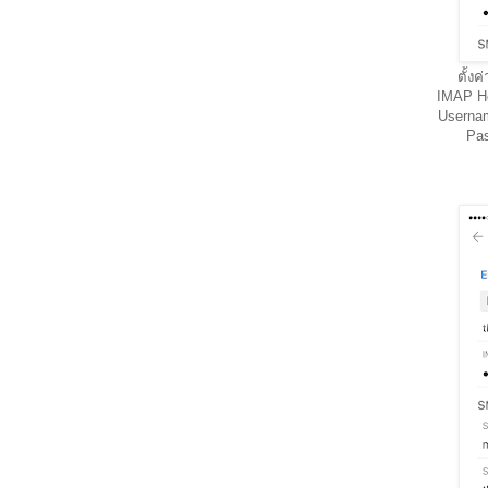
ตั้ง
IMAP Ho
Userna
Pas