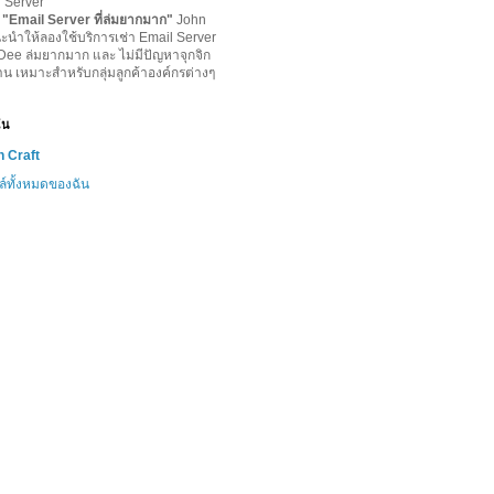
l Server
-
"
Email Server ที่ล่มยากมาก
"
John
ะนำให้ลองใช้บริการเช่า Email Server
lDee ล่มยากมาก และ ไม่มีปัญหาจุกจิก
าน เหมาะสำหรับกลุ่มลูกค้าองค์กรต่างๆ
ฉัน
 Craft
ล์ทั้งหมดของฉัน