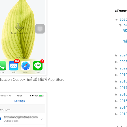
คลังบทค
▼
202
▼
กุ
วิ
วิ
►
202
►
202
►
202
►
201
cation Outlook ลงในมือถือที่ App Store
►
201
►
201
►
201
►
201
►
201
►
201