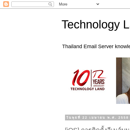
Technology L
Thailand Email Server knowl
วันพุธที่ 22 เมษายน พ.ศ. 2558