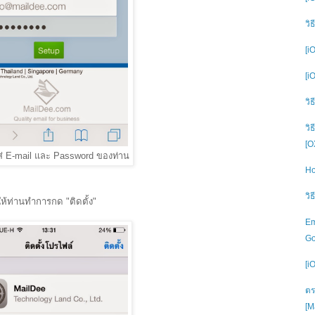
วิ
[i
[i
วิ
วิ
[O
อ ใส่ E-mail และ Password ของท่าน
Ho
วิ
ให้ท่านทำการกด "ติดตั้ง"
Em
Go
[i
ตร
[M