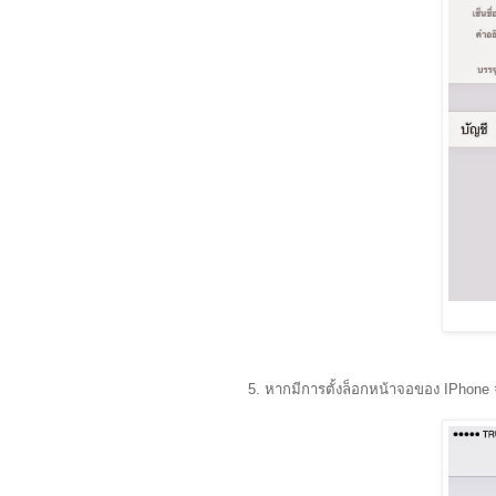
5. หากมีการตั้งล็อกหน้าจอของ IPhone 