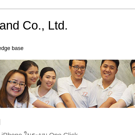
and Co., Ltd.
edge base