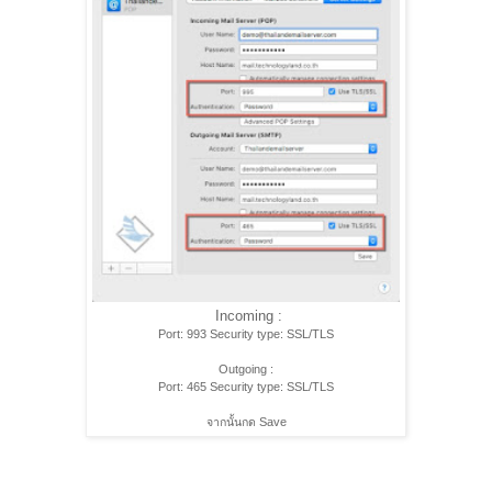
Incoming :
Port: 993 Security type: SSL/TLS
Outgoing :
Port: 465 Security type: SSL/TLS
จากนั้นกด Save