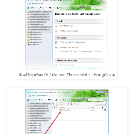
อีเมล์ที่เราเพิ่มลงในโปรแกรม Thunderbird จะปรากฏดังภาพ