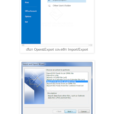
เลือก Open&Export และคลิก Import/Export