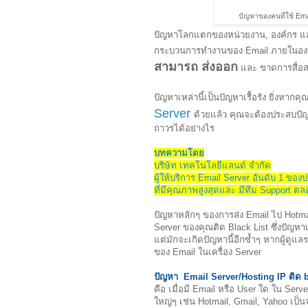
ปัญหาของคนที่ใช้ Emai
ปัญหาโลกแตกของหน่วยงาน, องค์กร และ
กระบวนการทำงานของ Email ภายในองค
สามารถ ส่งออก
และ ขาดการสื่อส
ปัญหาเหล่านี้เป็นปัญหาเรื้อรัง ยิ่งหาก
Server
ด้วยแล้ว คุณจะต้องประสบปัญหา
ถาวรได้อย่างไร
บทความโดย
บริษัท เทคโนโลยีแลนด์ จำกัด
ผู้ให้บริการ Email Server อันดับ 1 ขอ
ที่มีคุณภาพสูงสุดและ มีทีม Support ต
ปัญหาหลักๆ ของการส่ง Email ไป Hotmai
Server ของคุณติด Black List ซึ่งปัญหา
แต่มักจะเกิดปัญหานี้อีกซ้ำๆ หากผู้ดูแ
ของ Email ในเครื่อง Server
ปัญหา Email Server/Hosting IP ติด b
คือ เมื่อมี Email หรือ User ใด ใน Se
ใหญ่ๆ เช่น Hotmail, Gmail, Yahoo เป็