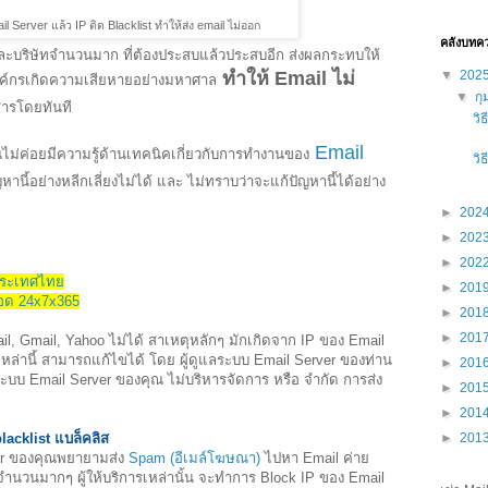
l Server แล้ว IP ติด Blacklist ทำให้ส่ง email ไม่ออก
คลังบทค
บริษัทจำนวนมาก ที่ต้องประสบแล้วประสบอีก ส่งผลกระทบให้
▼
202
ทำให้ Email ไม่
์กรเกิดความเสียหายอย่างมหาศาล
▼
กุ
ารโดยทันที
วิ
Email
คุณไม่ค่อยมีความรู้ด้านเทคนิคเกี่ยวกับการทำงานของ
วิ
นี้อย่างหลีกเลี่ยงไม่ได้ และ ไม่ทราบว่าจะแก้ปัญหานี้ได้อย่าง
►
202
►
202
►
202
งประเทศไทย
►
201
ลอด 24x7x365
►
201
►
201
l, Gmail, Yahoo ไม่ได้ สาเหตุหลักๆ มักเกิดจาก IP ของ Email
เหล่านี้ สามารถแก้ไขได้ โดย ผู้ดูแลระบบ Email Server ของท่าน
►
201
ลระบบ Email Server ของคุณ ไม่บริหารจัดการ หรือ จำกัด การส่ง
►
201
►
201
►
201
lacklist แบล็คลิส
rver ของคุณพยายามส่ง
Spam (อีเมล์โฆษณา)
ไปหา Email ค่าย
นจำนวนมากๆ ผู้ให้บริการเหล่านั้น จะทำการ Block IP ของ Email