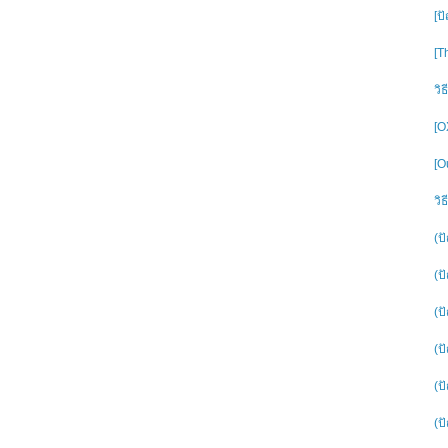
[ป
[T
วิ
[O
[O
วิ
(ปั
(ป
(ป
(ป
(ป
(ป