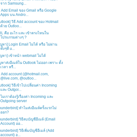
จาก Samsung...
ธี Add Email ของ Gmail หรือ Google
Apps บน Andro...
utlook] วิธี Add account ของ Hotmail
ด้วย Outloo...
L คือ อะไร และ เข้าตรงไหนใน
โปรแกรมต่างๆ ?
ัญหา] Login Email ไม่ได้ หรือ ไม่ผ่าน
ทั้งๆที่ u...
ัญหา] เข้าหน้า webmail ไม่ได้
ญหาส่งอีเมล์ใน Outlook ไม่ออก เพราะ ตั้ง
เวลา หรื...
ธี Add account (@hotmail.com,
@live.com, @outloo...
utlook] วิธีเข้าไปเปลี่ยนค่า Incoming
และ Outgoi...
ไมเราต้องรู้เรื่องค่า Incoming และ
Outgoing server
hunderbird] ทำไมส่งอีเมล์ครั้งแรกไม่
ออก?
hunderbird] วิธีลบบัญชีอีเมล์ (Email
Account) ออ...
hunderbird] วิธีเพิ่มบัญชีอีเมล์ (Add
account) อ...