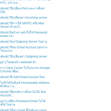
HTC, LG ระบ...
utlook] วิธีเปลี่ยน Port และการตั้งค่า
SSL
utlook] วิธีเปลี่ยนค่า Incoming server
utlook] วิธีการใช้ SMTP2 หรือ Mail
Server สำรองใ...
utlook] มีหน้าต่างเด้งให้ใส่ Password
ตลอดเวลา
utlook] Test Outgoing Server ไม่ผ่าน
utlook] วิธีลบ Email Account ออกจาก
โปรแกรม
utlook] วิธีเปลี่ยนค่า Outgoing server
ัญหา] โหลดหน้า webmail ช้า
ธีการ Clear Cache ในโปรแกรม Google
Chrome เพื่อแ...
utlook] วิธี Add Email Account ใหม่
ไมถึงได้รับอีเมล์ Unrouteable address
ตีกลับมา ม...
utlook] วิธียกเลิกการตั้งค่าไม่ให้ Test
Account ...
ัญหา] เปลี่ยน Password Email ไม่ได้
หรือ ไม่ผ่าน
ndroid] วิธีลบ Email ที่ไม่ต้องการออก