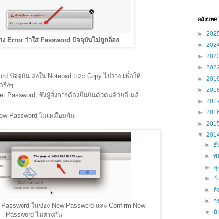
คลังบทค
►
202
ง Error ว่าใส่ Password ปัจจุบันไม่ถูกต้อง
►
202
►
202
►
202
word ปัจจุบัน ลงใน Notepad และ Copy ไปวาง เพื่อให้
►
201
จริงๆ
►
201
 Password, ซึ่งผู้สั่งการต้องยืนยันตัวตนด้วยอีเมล์
►
201
►
201
New Password ไม่เหมือนกัน
►
201
▼
201
►
ธ
►
พ
►
ต
►
ก
►
ส
►
ก
พ์ Password ในช่อง New Password และ Confirm New
▼
ม
Password ไม่ตรงกัน