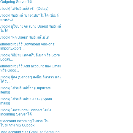
Outgoing Server ได้
utlook] ได้รับอีเมล์ล่าช้า (Delay)
utlook] รับอีเมล์ "บางฉบับ" ไม่ได้ (อีเมล์
ตกหล่น)
utlook] ผู้ใช้บางคน (บาง Users) รับอีเมล์
ไม่ได้
utlook] "ทุก Users" รับอีเมล์ไม่ได้
hunderbird] วิธี Download Add-ons:
ImportExportT...
utlook] วิธีย้ายแหล่งเก็บอีเมล หรือ Store
Locati...
hunderbird] วิธี Add account ของ Gmail
หรือ Goog...
utlook] ผู้ส่ง (Sender) ส่งอีเมล์หาเรา และ
ได้รับ...
utlook] ได้รับอีเมล์ซ้ำๆ (Duplicate
Items)
utlook] ได้รับอีเมล์ขยะเยอะ (Spam
mails)
utlook] ไม่สามารถ Connect ไปยัง
Incoming Server ได้
st Account Incoming ไม่ผ่าน ใน
โปรแกรม MS Outlook
ธี Add account ของ Gmail ลง Samsung,