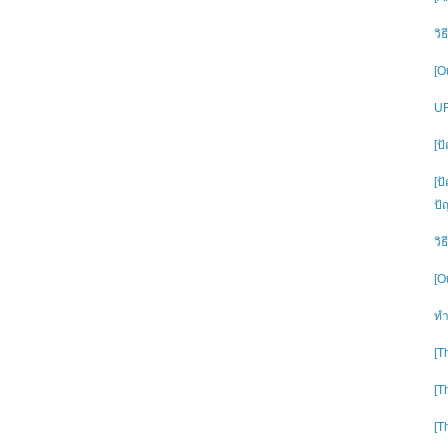
วิ
[O
UR
[ป
[ป
ปั
วิ
[O
ทำ
[T
[T
[T