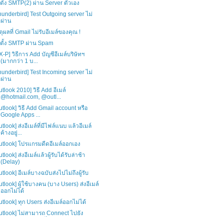
ธีตั้ง SMTP(2) ผ่าน Server ตัวเอง
hunderbird] Test Outgoing server ไม่
ผ่าน
ตุผลที่ Gmail ไม่รับอีเมล์ของคุณ !
ธีตั้ง SMTP ผ่าน Spam
X-P] วิธีการ Add บัญชีอีเมล์บริษัทฯ
(มากกว่า 1 บ...
hunderbird] Test Incoming server ไม่
ผ่าน
utlook 2010] วิธี Add อีเมล์
@hotmail.com, @outl...
utlook] วิธี Add Gmail account หรือ
Google Apps ...
utlook] ส่งอีเมล์ที่มีไฟล์แนบ แล้วอีเมล์
ค้างอยู่...
utlook] โปรแกรมดีดอีเมล์ออกเอง
tlook] ส่งอีเมล์แล้วผู้รับได้รับล่าช้า
(Delay)
utlook] อีเมล์บางฉบับส่งไปไม่ถึงผู้รับ
utlook] ผู้ใช้บางคน (บาง Users) ส่งอีเมล์
ออกไม่ได้
utlook] ทุก Users ส่งอีเมล์ออกไม่ได้
utlook] ไม่สามารถ Connect ไปยัง