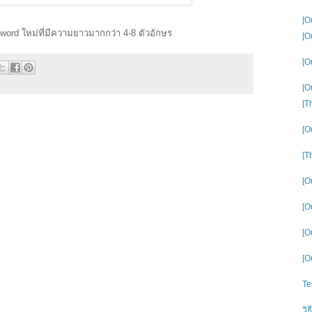
[O
word ใหม่ที่มีความยาวมากกว่า 4-8 ตัวอักษร
[O
[O
[O
[T
[O
[T
[O
[O
[O
[O
Te
วิ