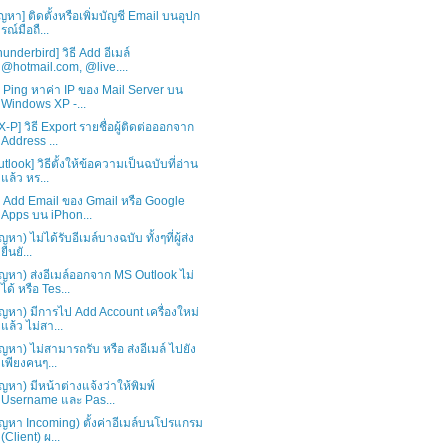
ัญหา] ติดตั้งหรือเพิ่มบัญชี Email บนอุปก
รณ์มือถื...
hunderbird] วิธี Add อีเมล์
@hotmail.com, @live....
ธี Ping หาค่า IP ของ Mail Server บน
Windows XP -...
X-P] วิธี Export รายชื่อผู้ติดต่อออกจาก
Address ...
utlook] วิธีตั้งให้ข้อความเป็นฉบับที่อ่าน
แล้ว หร...
ธี Add Email ของ Gmail หรือ Google
Apps บน iPhon...
ญหา) ไม่ได้รับอีเมล์บางฉบับ ทั้งๆที่ผู้ส่ง
ยืนยั...
ัญหา) ส่งอีเมล์ออกจาก MS Outlook ไม่
ได้ หรือ Tes...
ัญหา) มีการไป Add Account เครื่องใหม่
แล้ว ไม่สา...
ัญหา) ไม่สามารถรับ หรือ ส่งอีเมล์ ไปยัง
เพียงคนๆ...
ัญหา) มีหน้าต่างแจ้งว่าให้พิมพ์
Username และ Pas...
ัญหา Incoming) ตั้งค่าอีเมล์บนโปรแกรม
(Client) ผ...