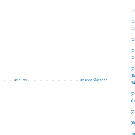
[O
[O
[O
[O
[O
[O
[O
[ป
หน้าแรก
บทความที่เก่ากว่า
วิ
[O
ทำ
[O
[ป
[A