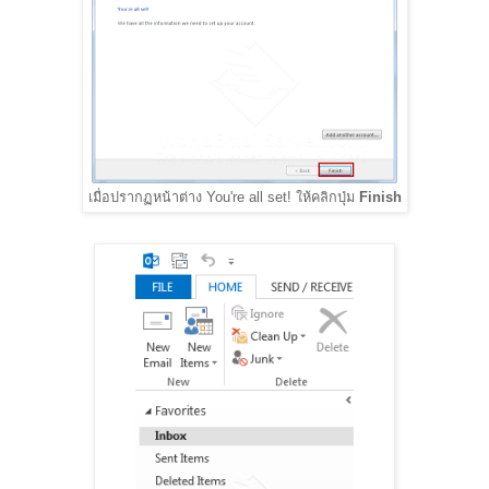
เมื่อปรากฏหน้าต่าง You're all set! ให้คลิกปุ่ม
Finish